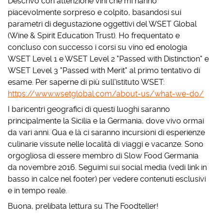
Descrivo con attenzione vini che mi hanno
piacevolmente sorpreso e colpito, basandosi sui
parametri di degustazione oggettivi del WSET Global
(Wine & Spirit Education Trust). Ho frequentato e
concluso con successo i corsi su vino ed enologia
WSET Level 1 e WSET Level 2 "Passed with Distinction" e
WSET Level 3 "Passed with Merit" al primo tentativo di
esame. Per saperne di più sull'istituto WSET:
https://www.wsetglobal.com/about-us/what-we-do/
I baricentri geografici di questi luoghi saranno
principalmente la Sicilia e la Germania, dove vivo ormai
da vari anni. Qua e là ci saranno incursioni di esperienze
culinarie vissute nelle località di viaggi e vacanze. Sono
orgogliosa di essere membro di Slow Food Germania
da novembre 2016. Seguimi sui social media (vedi link in
basso in calce nel footer) per vedere contenuti esclusivi
e in tempo reale.
Buona, prelibata lettura su The Foodteller!