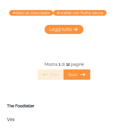
#dolci al cioccolato
#ricette con frutta secca
Leggi tutto
Mostra
1
di
12
pagine
Prec
Succ
The Foodteller
Vini